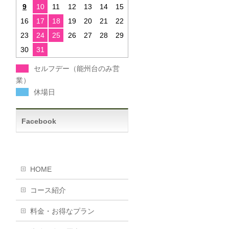
9
10
11
12
13
14
15
16
17
18
19
20
21
22
23
24
25
26
27
28
29
30
31
セルフデー（能州台のみ営
業）
休場日
Facebook
HOME
コース紹介
料金・お得なプラン