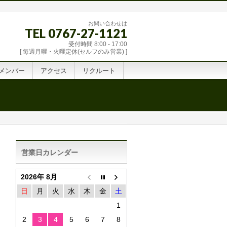
お問い合わせは
TEL 0767-27-1121
受付時間 8:00 - 17:00
[ 毎週月曜・火曜定休(セルフのみ営業) ]
メンバー
アクセス
リクルート
営業日カレンダー
2026年 8月
日
月
火
水
木
金
土
1
2
3
4
5
6
7
8