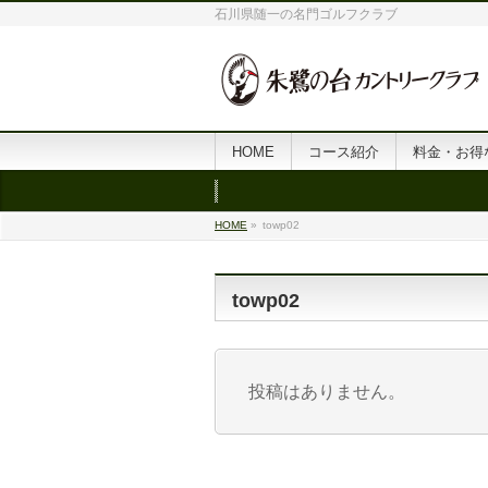
石川県随一の名門ゴルフクラブ
HOME
コース紹介
料金・お得
HOME
»
towp02
towp02
投稿はありません。