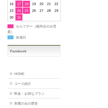
16
17
18
19
20
21
22
23
24
25
26
27
28
29
30
31
セルフデー（能州台のみ営
業）
休場日
Facebook
HOME
コース紹介
料金・お得なプラン
朱鷺の台の歴史