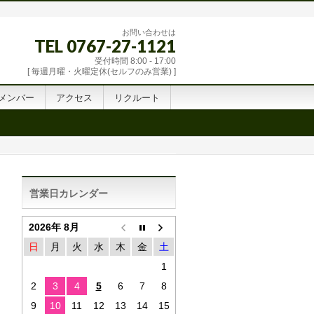
お問い合わせは
TEL 0767-27-1121
受付時間 8:00 - 17:00
[ 毎週月曜・火曜定休(セルフのみ営業) ]
メンバー
アクセス
リクルート
営業日カレンダー
2026年 8月
日
月
火
水
木
金
土
1
2
3
4
5
6
7
8
9
10
11
12
13
14
15