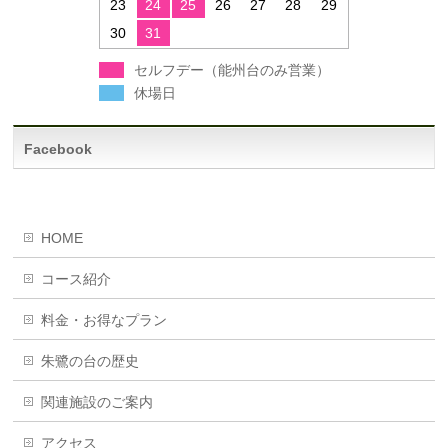
23
24
25
26
27
28
29
30
31
セルフデー（能州台のみ営業）
休場日
Facebook
HOME
コース紹介
料金・お得なプラン
朱鷺の台の歴史
関連施設のご案内
アクセス